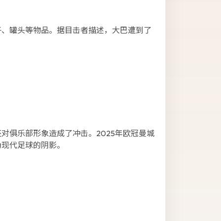
子、罐头等物品。据目击者描述，大巴遭到了
对俱乐部形象造成了冲击。2025年欧冠曼城
为现代足球的阴影。