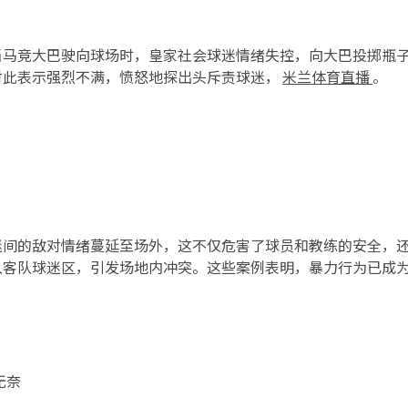
当马竞大巴驶向球场时，皇家社会球迷情绪失控，向大巴投掷瓶
对此表示强烈不满，愤怒地探出头斥责球迷，
米兰体育直播
。
间的敌对情绪蔓延至场外，这不仅危害了球员和教练的安全，还
入客队球迷区，引发场地内冲突。这些案例表明，暴力行为已成
无奈