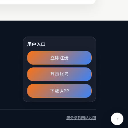
用户入口
立即注册
登录账号
下载 APP
服务条款
网站地图
↑