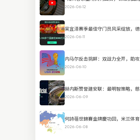
2026-06-12
吴宜泽赛季最佳守门员风采绽放，德
2026-06-11
内马尔反击挑衅：双战力全开，助攻
2026-06-10
赫内斯赞誉建安联：最明智策略，慈
2026-06-09
何詩蓓世錦賽金牌慶功回，米兰体育
2026-06-08