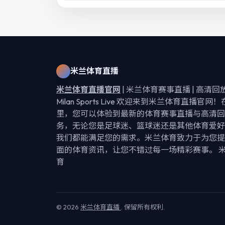
米兰体育直播
米兰体育直播官网
| 米兰体育赛事直播 | 高清回放
Milan Sports Live 欢迎来到米兰体育直播官网
里，您可以体验到最新的体育赛事直播与高清回
务，无论您是足球迷、篮球迷还是其他体育爱好
我们都能满足您的需求。米兰体育致力于为您提
面的体育资讯，让您不错过每一场精彩赛事。 
育
© 2026
米兰体育直播
. 保留所有权利.