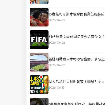
16歲熱刺青訓才俊摩爾職業首約將
2026-06-27
柯丝蒂·考文垂成国际奥委会首位女主
2026-06-26
新疆阿勒泰禾木村冰雪盛宴，梦想之
2026-06-23
湖人后场巨星场时输双向球员？令人
2026-06-13
“梅州客家主场失利国安，保级挑战艰