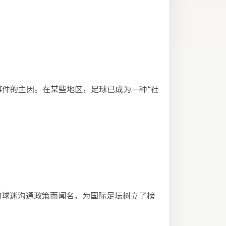
事件的主因。在某些地区，足球已成为一种“社
的球迷沟通政策而闻名，为国际足坛树立了榜