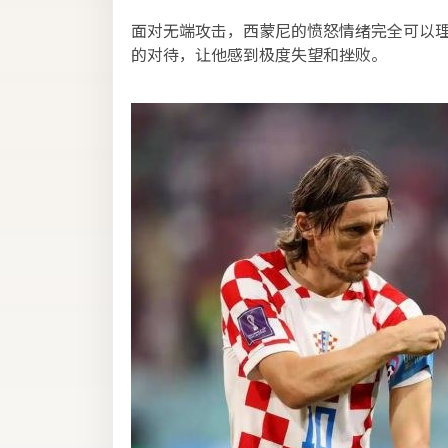
面对无端攻击，西蒙尼的愤怒情绪完全可以
的对待，让他感到极度失望和挫败。