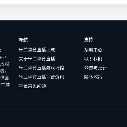
导航
支持
米兰体育直播下载
帮助中心
 -
！在这
关于米兰体育直播
联系我们
放服
米兰体育直播游戏场馆
公告与更新
者，
米兰体育直播平台资讯
隐私政策
供全
米兰体
平台常见问题