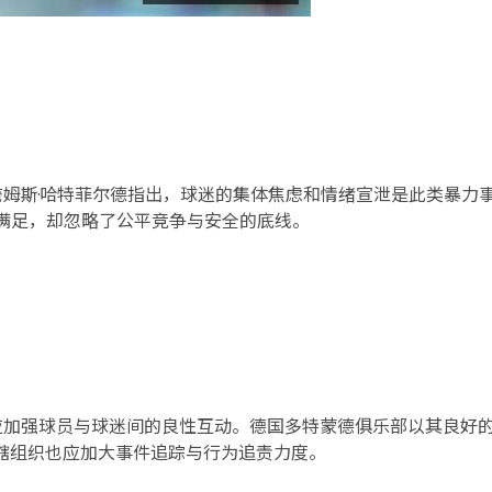
姆斯·哈特菲尔德指出，球迷的集体焦虑和情绪宣泄是此类暴力
满足，却忽略了公平竞争与安全的底线。
应加强球员与球迷间的良性互动。德国多特蒙德俱乐部以其良好
辖组织也应加大事件追踪与行为追责力度。