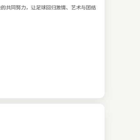
会的共同努力，让足球回归激情、艺术与团结