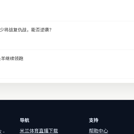
少将战复仇战，能否逆袭？
头羊继续领跑
导航
支持
米兰体育直播下载
帮助中心
 -