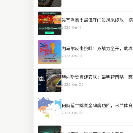
吴宜泽赛季最佳守门员风采绽放，德
2026-06-11
内马尔反击挑衅：双战力全开，助攻
2026-06-10
赫内斯赞誉建安联：最明智策略，慈
2026-06-09
何詩蓓世錦賽金牌慶功回，米兰体育
2026-06-08