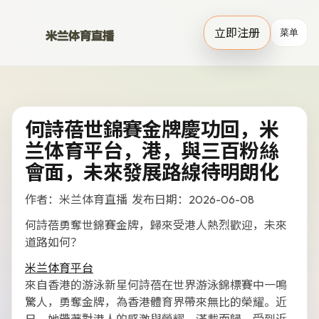
立即注册
菜单
何詩蓓世錦賽金牌慶功回，米
兰体育平台，港，與三百粉絲
會面，未來發展路線待明朗化
作者：米兰体育直播 发布日期：2026-06-08
何詩蓓勇奪世錦賽金牌，歸來受港人熱烈歡迎，未來
道路如何？
米兰体育平台
來自香港的游泳新星何詩蓓在世界游泳錦標賽中一鳴
驚人，勇奪金牌，為香港體育界帶來無比的榮耀。近