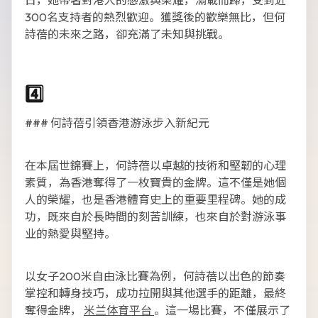
日，她帶著對港人的感激與榮耀，滿載而歸，受到近
300名支持者的熱烈歡迎。獲獎後的歡樂無比，但何
詩蓓的未來之路，卻充滿了未知與挑戰。
4️⃣
### 何詩蓓引領香港游泳步入新紀元
在本屆世錦賽上，何詩蓓以卓越的技術和堅韌的心理
素質，為香港奪得了一枚寶貴的金牌。這不僅是她個
人的榮耀，也是香港體育史上的重要里程碑。她的成
功，既來自於長時間的刻苦訓練，也來自於對游泳事
业的熱愛與堅持。
以女子200米自由泳比賽為例，何詩蓓以出色的節奏
掌控和轉身技巧，成功拉開與其他選手的距離，最終
奪得金牌，
米兰体育平台
。這一場比賽，不僅展示了