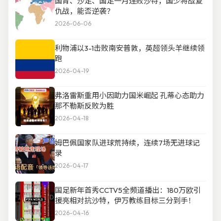
国青、沙足、国足一月连败沙特，国少将战复
仇战，能否逆袭？
2026-06-06
利物浦以3-1击败南安普敦，英超领头羊继续领
跑
2026-04-19
弗洛雷斯重用小因助力国米崛起 孔蒂心态助力
那不勒斯反败为胜
2026-04-18
姆巴佩国家队进球荒持续，连续7场无进球记
录
2026-04-17
国足新年首秀CCTV5全频道播出：180万欧引
援亮相对抗沙特，伊万教练目标三分到手！
2026-04-16