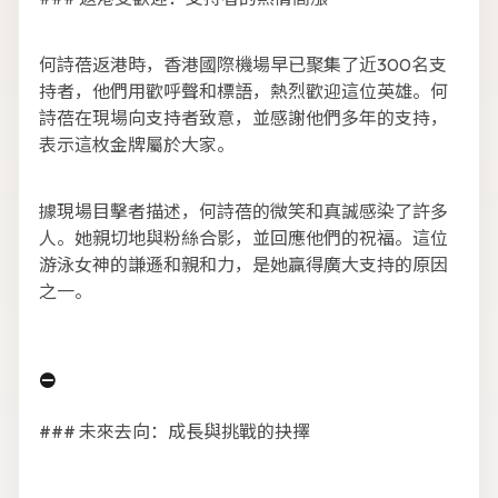
何詩蓓返港時，香港國際機場早已聚集了近300名支
持者，他們用歡呼聲和標語，熱烈歡迎這位英雄。何
詩蓓在現場向支持者致意，並感謝他們多年的支持，
表示這枚金牌屬於大家。
據現場目擊者描述，何詩蓓的微笑和真誠感染了許多
人。她親切地與粉絲合影，並回應他們的祝福。這位
游泳女神的謙遜和親和力，是她贏得廣大支持的原因
之一。
⛔
### 未來去向：成長與挑戰的抉擇