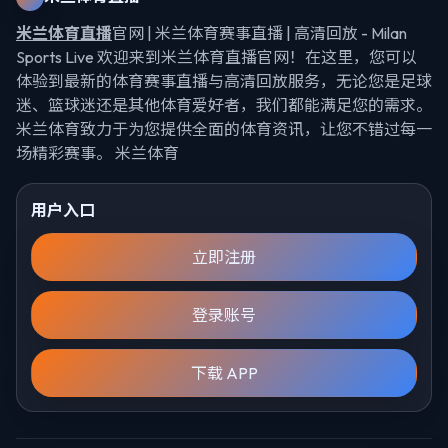
米兰体育直播
官网 | 米兰体育赛事直播 | 高清回放 - Milan
Sports Live 欢迎来到米兰体育直播官网！在这里，您可以
体验到最新的体育赛事直播与高清回放服务，无论您是足球
迷、篮球迷还是其他体育爱好者，我们都能满足您的需求。
米兰体育致力于为您提供全面的体育资讯，让您不错过每一
场精彩赛事。 米兰体育
用户入口
立即注册
登录账号
下载 APP