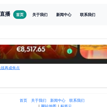
直播
首页
关于我们
新闻中心
联系我们
大战再成焦点
首页
关于我们
新闻中心
联系我们
|
网站地图
|
标签云