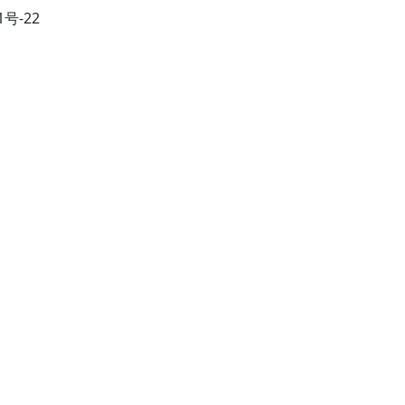
1号-22