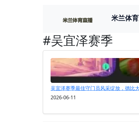
米兰体育
#吴宜泽赛季
吴宜泽赛季最佳守门员风采绽放，德比
2026-06-11