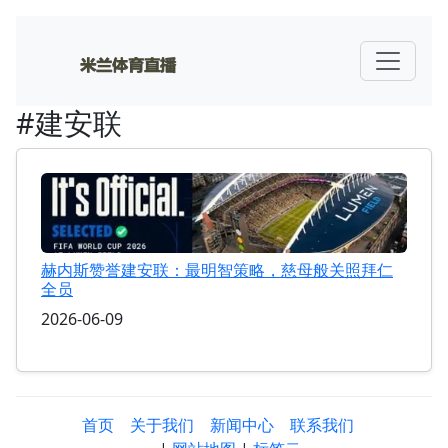
#建安联
赫内斯赞誉建安联：最明智策略，慈母般关照拜仁
全员
2026-06-09
首页
关于我们
新闻中心
联系我们