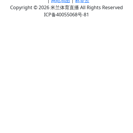
|
网站地图
|
标签云
Copyright © 2026 米兰体育直播 All Rights Reserved
ICP备40055068号-81